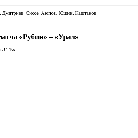
в, Дмитриев, Сиссе, Аюпов, Юшин, Каштанов.
атча «Рубин» – «Урал»
тч! ТВ».