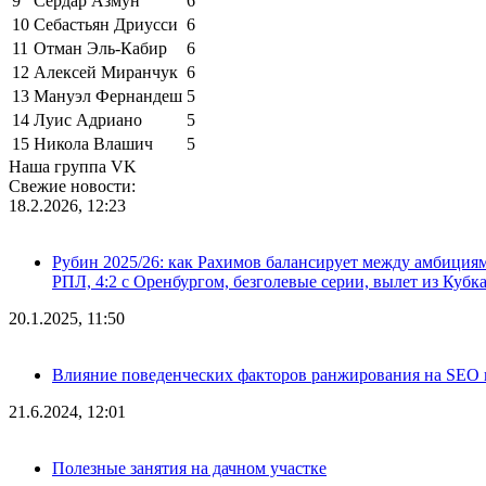
9
Сердар Азмун
6
10
Себастьян Дриусси
6
11
Отман Эль-Кабир
6
12
Алексей Миранчук
6
13
Мануэл Фернандеш
5
14
Луис Адриано
5
15
Никола Влашич
5
Наша группа VK
Свежие новости:
18.2.2026, 12:23
Рубин 2025/26: как Рахимов балансирует между амбициями 
РПЛ, 4:2 с Оренбургом, безголевые серии, вылет из Кубк
20.1.2025, 11:50
Влияние поведенческих факторов ранжирования на SEO п
21.6.2024, 12:01
Полезные занятия на дачном участке