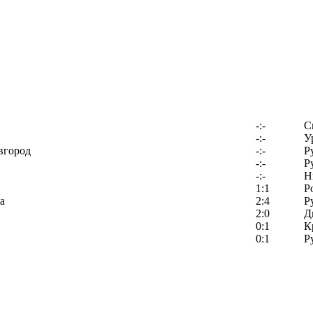
-:-
С
-:-
У
вгород
-:-
Р
-:-
Р
-:-
Н
1:1
Р
а
2:4
Р
2:0
Д
0:1
К
0:1
Р