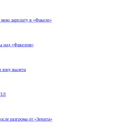
л мою зарплату в «Факеле»
ды над «Факелом»
л зону вылета
РПЛ
после разгрома от «Зенита»