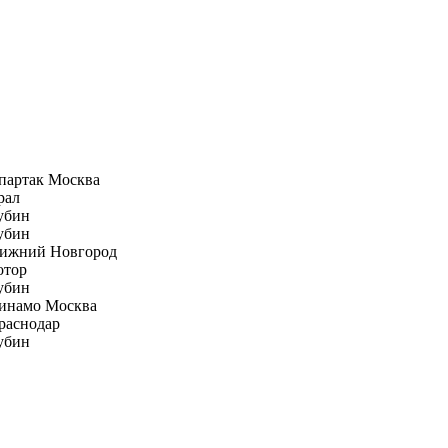
партак Москва
рал
убин
убин
ижний Новгород
отор
убин
инамо Москва
раснодар
убин