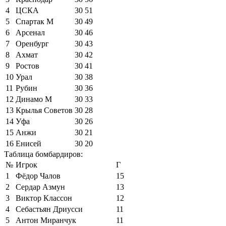
4
ЦСКА
30
51
5
Спартак М
30
49
6
Арсенал
30
46
7
Оренбург
30
43
8
Ахмат
30
42
9
Ростов
30
41
10
Урал
30
38
11
Рубин
30
36
12
Динамо М
30
33
13
Крылья Советов
30
28
14
Уфа
30
26
15
Анжи
30
21
16
Енисей
30
20
Таблица бомбардиров:
№
Игрок
Г
1
Фёдор Чалов
15
2
Сердар Азмун
13
3
Виктор Классон
12
4
Себастьян Дриусси
11
5
Антон Миранчук
11