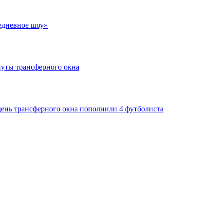
едневное шоу»
нуты трансферного окна
день трансферного окна пополнили 4 футболиста