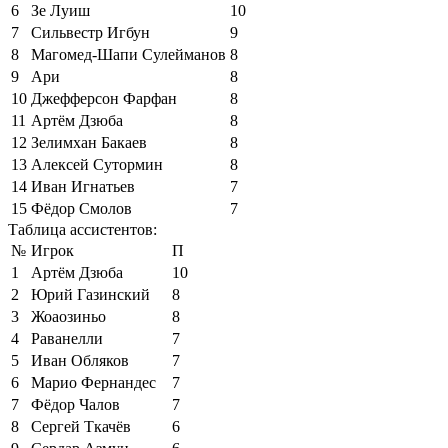
6
Зе Луиш
10
7
Сильвестр Игбун
9
8
Магомед-Шапи Сулейманов
8
9
Ари
8
10
Джефферсон Фарфан
8
11
Артём Дзюба
8
12
Зелимхан Бакаев
8
13
Алексей Сутормин
8
14
Иван Игнатьев
7
15
Фёдор Смолов
7
Таблица ассистентов:
№
Игрок
П
1
Артём Дзюба
10
2
Юрий Газинский
8
3
Жоаозиньо
8
4
Раванелли
7
5
Иван Обляков
7
6
Марио Фернандес
7
7
Фёдор Чалов
7
8
Сергей Ткачёв
6