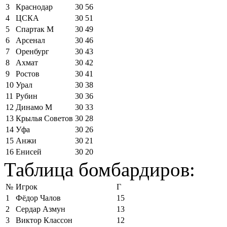
3
Краснодар
30
56
4
ЦСКА
30
51
5
Спартак М
30
49
6
Арсенал
30
46
7
Оренбург
30
43
8
Ахмат
30
42
9
Ростов
30
41
10
Урал
30
38
11
Рубин
30
36
12
Динамо М
30
33
13
Крылья Советов
30
28
14
Уфа
30
26
15
Анжи
30
21
16
Енисей
30
20
Таблица бомбардиров:
№
Игрок
Г
1
Фёдор Чалов
15
2
Сердар Азмун
13
3
Виктор Классон
12