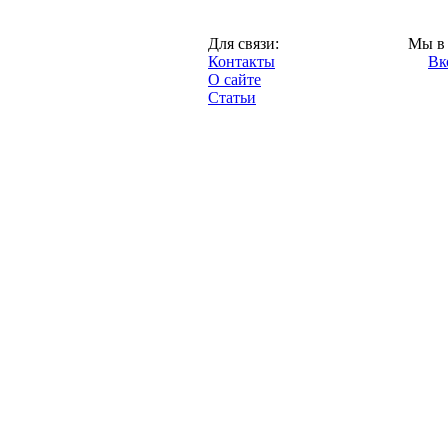
Казань,
Для связи:
Мы в 
"Про-Рубин.ру",
Контакты
Вк
2013 год.
О сайте
Статьи