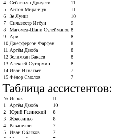
4
Себастьян Дриусси
11
5
Антон Миранчук
11
6
Зе Луиш
10
7
Сильвестр Игбун
9
8
Магомед-Шапи Сулейманов
8
9
Ари
8
10
Джефферсон Фарфан
8
11
Артём Дзюба
8
12
Зелимхан Бакаев
8
13
Алексей Сутормин
8
14
Иван Игнатьев
7
15
Фёдор Смолов
7
Таблица ассистентов:
№
Игрок
П
1
Артём Дзюба
10
2
Юрий Газинский
8
3
Жоаозиньо
8
4
Раванелли
7
5
Иван Обляков
7