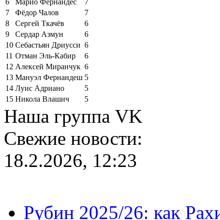
6
Марио Фернандес
7
7
Фёдор Чалов
7
8
Сергей Ткачёв
6
9
Сердар Азмун
6
10
Себастьян Дриусси
6
11
Отман Эль-Кабир
6
12
Алексей Миранчук
6
13
Мануэл Фернандеш
5
14
Луис Адриано
5
15
Никола Влашич
5
Наша группа VK
Свежие новости:
18.2.2026, 12:23
Рубин 2025/26: как Ра