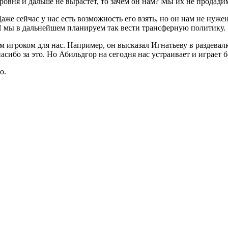
ровня и дальше не вырастет, то зачем он нам? Мы их не продади
же сейчас у нас есть возможность его взять, но он нам не нужен
. И мы в дальнейшем планируем так вести трансферную политику.
 игроком для нас. Например, он высказал Игнатьеву в раздевал
сибо за это. Но Абильдгор на сегодня нас устраивает и играет б
о.