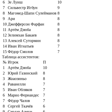
6
Зе Луиш
10
7
Сильвестр Игбун
9
8
Магомед-Шапи Сулейманов
8
9
Ари
8
10
Джефферсон Фарфан
8
11
Артём Дзюба
8
12
Зелимхан Бакаев
8
13
Алексей Сутормин
8
14
Иван Игнатьев
7
15
Фёдор Смолов
7
Таблица ассистентов:
№
Игрок
П
1
Артём Дзюба
10
2
Юрий Газинский
8
3
Жоаозиньо
8
4
Раванелли
7
5
Иван Обляков
7
6
Марио Фернандес
7
7
Фёдор Чалов
7
8
Сергей Ткачёв
6
9
Сердар Азмун
6