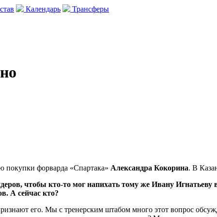
став
Календарь
Трансферы
 но
ю покупки форварда «Спартака»
Александра Кокорина
. В Каз
деров, чтобы кто-то мог напихать тому же Ивану Игнатьеву 
в. А сейчас кто?
признают его. Мы с тренерским штабом много этот вопрос обсужд