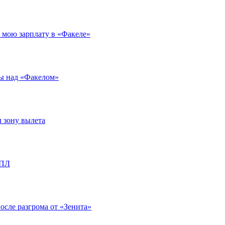
л мою зарплату в «Факеле»
ды над «Факелом»
л зону вылета
РПЛ
после разгрома от «Зенита»