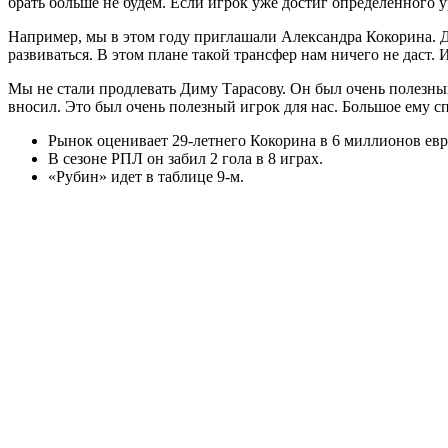
брать больше не будем. Если игрок уже достиг определeнного у
Например, мы в этом году приглашали Александра Кокорина. Да
развиваться. В этом плане такой трансфер нам ничего не даст
Мы не стали продлевать Диму Тарасову. Он был очень полезным
вносил. Это был очень полезный игрок для нас. Большое ему спа
Рынок оценивает 29-летнего Кокорина в 6 миллионов евр
В сезоне РПЛ он забил 2 гола в 8 играх.
«Рубин» идет в таблице 9-м.