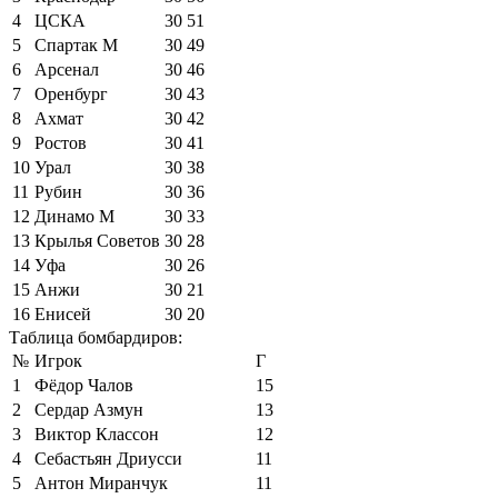
4
ЦСКА
30
51
5
Спартак М
30
49
6
Арсенал
30
46
7
Оренбург
30
43
8
Ахмат
30
42
9
Ростов
30
41
10
Урал
30
38
11
Рубин
30
36
12
Динамо М
30
33
13
Крылья Советов
30
28
14
Уфа
30
26
15
Анжи
30
21
16
Енисей
30
20
Таблица бомбардиров:
№
Игрок
Г
1
Фёдор Чалов
15
2
Сердар Азмун
13
3
Виктор Классон
12
4
Себастьян Дриусси
11
5
Антон Миранчук
11