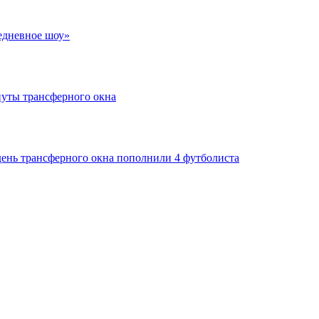
едневное шоу»
нуты трансферного окна
день трансферного окна пополнили 4 футболиста