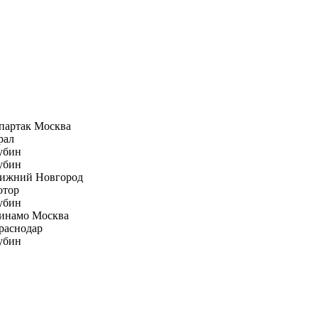
партак Москва
рал
убин
убин
ижний Новгород
отор
убин
инамо Москва
раснодар
убин