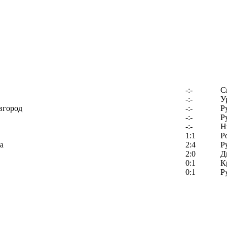
-:-
С
-:-
У
вгород
-:-
Р
-:-
Р
-:-
Н
1:1
Р
а
2:4
Р
2:0
Д
0:1
К
0:1
Р