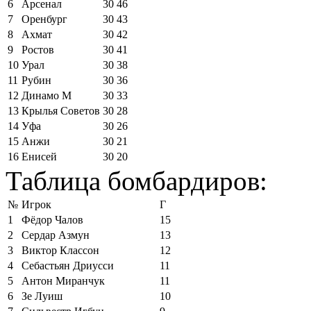
6
Арсенал
30
46
7
Оренбург
30
43
8
Ахмат
30
42
9
Ростов
30
41
10
Урал
30
38
11
Рубин
30
36
12
Динамо М
30
33
13
Крылья Советов
30
28
14
Уфа
30
26
15
Анжи
30
21
16
Енисей
30
20
Таблица бомбардиров:
№
Игрок
Г
1
Фёдор Чалов
15
2
Сердар Азмун
13
3
Виктор Классон
12
4
Себастьян Дриусси
11
5
Антон Миранчук
11
6
Зе Луиш
10