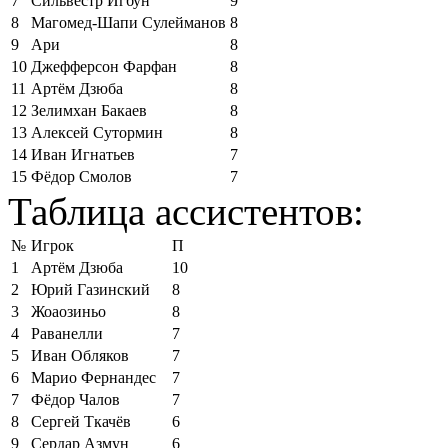
7
Сильвестр Игбун
9
8
Магомед-Шапи Сулейманов
8
9
Ари
8
10
Джефферсон Фарфан
8
11
Артём Дзюба
8
12
Зелимхан Бакаев
8
13
Алексей Сутормин
8
14
Иван Игнатьев
7
15
Фёдор Смолов
7
Таблица ассистентов:
№
Игрок
П
1
Артём Дзюба
10
2
Юрий Газинский
8
3
Жоаозиньо
8
4
Раванелли
7
5
Иван Обляков
7
6
Марио Фернандес
7
7
Фёдор Чалов
7
8
Сергей Ткачёв
6
9
Сердар Азмун
6