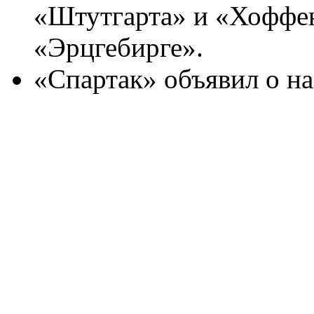
«Штутгарта» и «Хоффен
«Эрцгебирге».
«Спартак» объявил о на