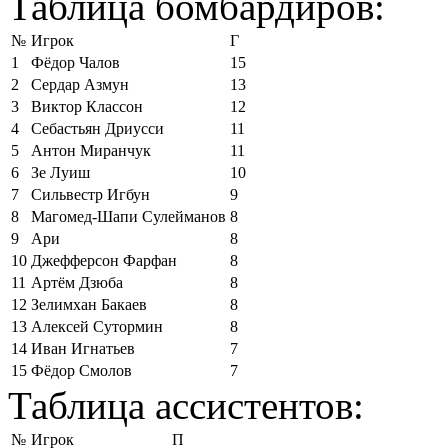
Таблица бомбардиров:
№
Игрок
Г
1
Фёдор Чалов
15
2
Сердар Азмун
13
3
Виктор Классон
12
4
Себастьян Дриусси
11
5
Антон Миранчук
11
6
Зе Луиш
10
7
Сильвестр Игбун
9
8
Магомед-Шапи Сулейманов
8
9
Ари
8
10
Джефферсон Фарфан
8
11
Артём Дзюба
8
12
Зелимхан Бакаев
8
13
Алексей Сутормин
8
14
Иван Игнатьев
7
15
Фёдор Смолов
7
Таблица ассистентов:
№
Игрок
П