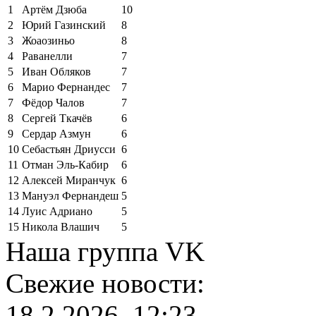
1
Артём Дзюба
10
2
Юрий Газинский
8
3
Жоаозиньо
8
4
Раванелли
7
5
Иван Обляков
7
6
Марио Фернандес
7
7
Фёдор Чалов
7
8
Сергей Ткачёв
6
9
Сердар Азмун
6
10
Себастьян Дриусси
6
11
Отман Эль-Кабир
6
12
Алексей Миранчук
6
13
Мануэл Фернандеш
5
14
Луис Адриано
5
15
Никола Влашич
5
Наша группа VK
Свежие новости:
18.2.2026, 12:23