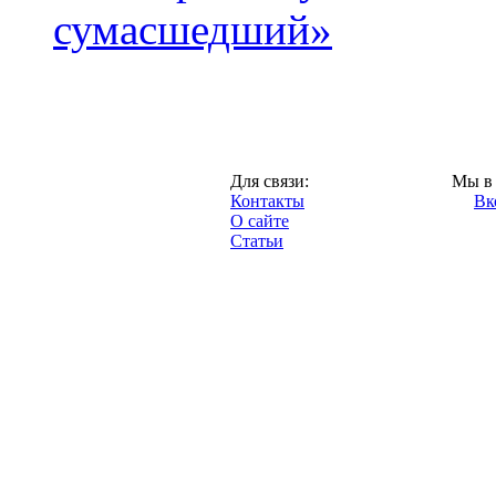
сумасшедший»
Казань,
Для связи:
Мы в 
"Про-Рубин.ру",
Контакты
Вк
2013 год.
О сайте
Статьи