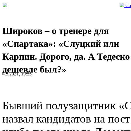
Со
Широков – о тренере для
«Спартака»: «Слуцкий или
Карпин. Дорого, да. А Тедеско
дешевле был?»
4.3.2021, 19:55
Бывший полузащитник «С
назвал кандидатов на пост