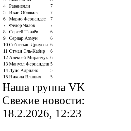
4
Раванелли
7
5
Иван Обляков
7
6
Марио Фернандес
7
7
Фёдор Чалов
7
8
Сергей Ткачёв
6
9
Сердар Азмун
6
10
Себастьян Дриусси
6
11
Отман Эль-Кабир
6
12
Алексей Миранчук
6
13
Мануэл Фернандеш
5
14
Луис Адриано
5
15
Никола Влашич
5
Наша группа VK
Свежие новости:
18.2.2026, 12:23