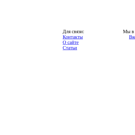
Казань,
Для связи:
Мы в 
"Про-Рубин.ру",
Контакты
Вк
2013 год.
О сайте
Статьи