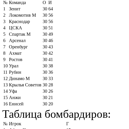
№
Команда
О
И
1
Зенит
30
64
2
Локомотив М
30
56
3
Краснодар
30
56
4
ЦСКА
30
51
5
Спартак М
30
49
6
Арсенал
30
46
7
Оренбург
30
43
8
Ахмат
30
42
9
Ростов
30
41
10
Урал
30
38
11
Рубин
30
36
12
Динамо М
30
33
13
Крылья Советов
30
28
14
Уфа
30
26
15
Анжи
30
21
16
Енисей
30
20
Таблица бомбардиров:
№
Игрок
Г