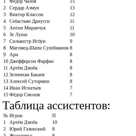
1
Фёдор Чалов
15
2
Сердар Азмун
13
3
Виктор Классон
12
4
Себастьян Дриусси
11
5
Антон Миранчук
11
6
Зе Луиш
10
7
Сильвестр Игбун
9
8
Магомед-Шапи Сулейманов
8
9
Ари
8
10
Джефферсон Фарфан
8
11
Артём Дзюба
8
12
Зелимхан Бакаев
8
13
Алексей Сутормин
8
14
Иван Игнатьев
7
15
Фёдор Смолов
7
Таблица ассистентов:
№
Игрок
П
1
Артём Дзюба
10
2
Юрий Газинский
8
3
Жоаозиньо
8