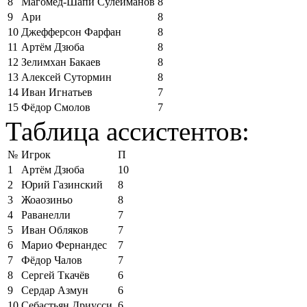
8
Магомед-Шапи Сулейманов
8
9
Ари
8
10
Джефферсон Фарфан
8
11
Артём Дзюба
8
12
Зелимхан Бакаев
8
13
Алексей Сутормин
8
14
Иван Игнатьев
7
15
Фёдор Смолов
7
Таблица ассистентов:
№
Игрок
П
1
Артём Дзюба
10
2
Юрий Газинский
8
3
Жоаозиньо
8
4
Раванелли
7
5
Иван Обляков
7
6
Марио Фернандес
7
7
Фёдор Чалов
7
8
Сергей Ткачёв
6
9
Сердар Азмун
6
10
Себастьян Дриусси
6