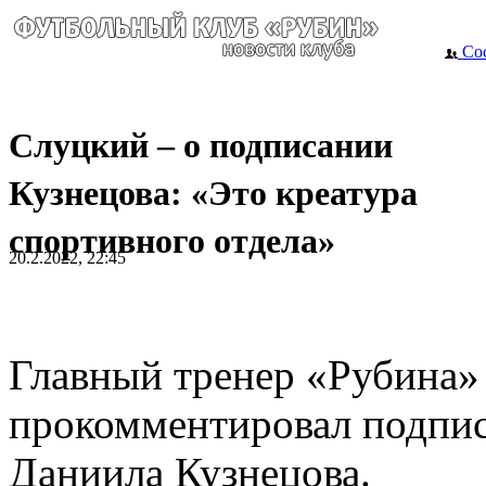
Сос
Слуцкий – о подписании
Кузнецова: «Это креатура
спортивного отдела»
20.2.2022, 22:45
Главный тренер «Рубина»
прокомментировал подпис
Даниила Кузнецова.