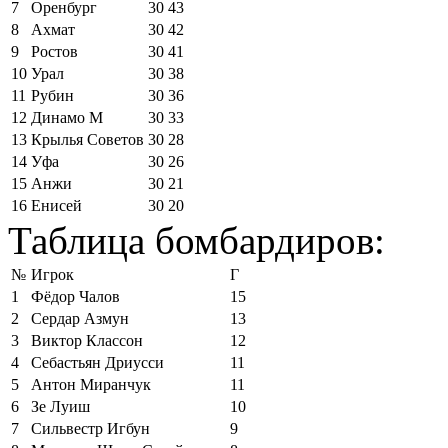
7
Оренбург
30
43
8
Ахмат
30
42
9
Ростов
30
41
10
Урал
30
38
11
Рубин
30
36
12
Динамо М
30
33
13
Крылья Советов
30
28
14
Уфа
30
26
15
Анжи
30
21
16
Енисей
30
20
Таблица бомбардиров:
№
Игрок
Г
1
Фёдор Чалов
15
2
Сердар Азмун
13
3
Виктор Классон
12
4
Себастьян Дриусси
11
5
Антон Миранчук
11
6
Зе Луиш
10
7
Сильвестр Игбун
9