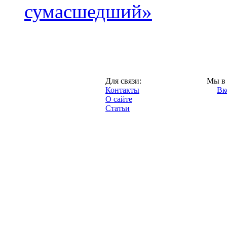
сумасшедший»
Казань,
Для связи:
Мы в 
"Про-Рубин.ру",
Контакты
Вк
2013 год.
О сайте
Статьи