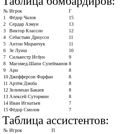
Таблица бомбардиров:
№
Игрок
Г
1
Фёдор Чалов
15
2
Сердар Азмун
13
3
Виктор Классон
12
4
Себастьян Дриусси
11
5
Антон Миранчук
11
6
Зе Луиш
10
7
Сильвестр Игбун
9
8
Магомед-Шапи Сулейманов
8
9
Ари
8
10
Джефферсон Фарфан
8
11
Артём Дзюба
8
12
Зелимхан Бакаев
8
13
Алексей Сутормин
8
14
Иван Игнатьев
7
15
Фёдор Смолов
7
Таблица ассистентов:
№
Игрок
П