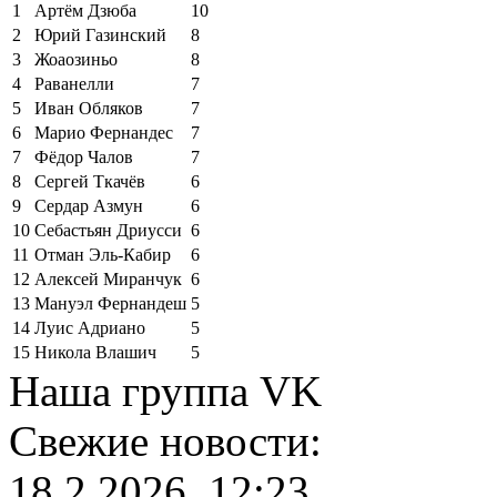
1
Артём Дзюба
10
2
Юрий Газинский
8
3
Жоаозиньо
8
4
Раванелли
7
5
Иван Обляков
7
6
Марио Фернандес
7
7
Фёдор Чалов
7
8
Сергей Ткачёв
6
9
Сердар Азмун
6
10
Себастьян Дриусси
6
11
Отман Эль-Кабир
6
12
Алексей Миранчук
6
13
Мануэл Фернандеш
5
14
Луис Адриано
5
15
Никола Влашич
5
Наша группа VK
Свежие новости:
18.2.2026, 12:23