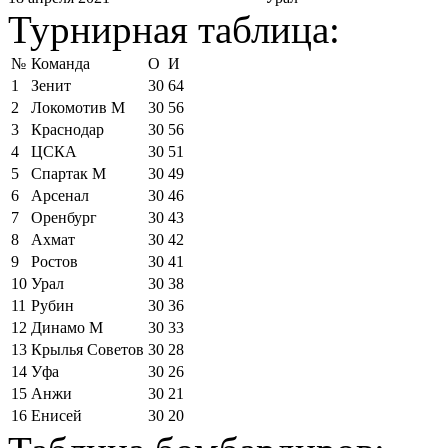
Турнирная таблица:
№
Команда
О
И
1
Зенит
30
64
2
Локомотив М
30
56
3
Краснодар
30
56
4
ЦСКА
30
51
5
Спартак М
30
49
6
Арсенал
30
46
7
Оренбург
30
43
8
Ахмат
30
42
9
Ростов
30
41
10
Урал
30
38
11
Рубин
30
36
12
Динамо М
30
33
13
Крылья Советов
30
28
14
Уфа
30
26
15
Анжи
30
21
16
Енисей
30
20