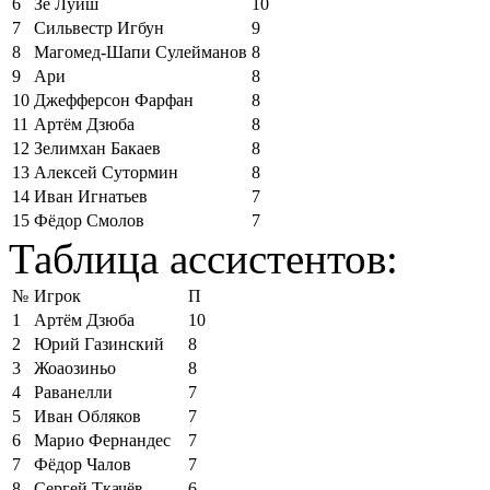
6
Зе Луиш
10
7
Сильвестр Игбун
9
8
Магомед-Шапи Сулейманов
8
9
Ари
8
10
Джефферсон Фарфан
8
11
Артём Дзюба
8
12
Зелимхан Бакаев
8
13
Алексей Сутормин
8
14
Иван Игнатьев
7
15
Фёдор Смолов
7
Таблица ассистентов:
№
Игрок
П
1
Артём Дзюба
10
2
Юрий Газинский
8
3
Жоаозиньо
8
4
Раванелли
7
5
Иван Обляков
7
6
Марио Фернандес
7
7
Фёдор Чалов
7
8
Сергей Ткачёв
6