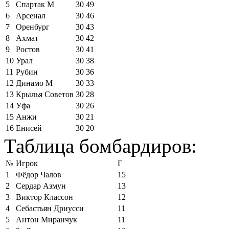
5
Спартак М
30
49
6
Арсенал
30
46
7
Оренбург
30
43
8
Ахмат
30
42
9
Ростов
30
41
10
Урал
30
38
11
Рубин
30
36
12
Динамо М
30
33
13
Крылья Советов
30
28
14
Уфа
30
26
15
Анжи
30
21
16
Енисей
30
20
Таблица бомбардиров:
№
Игрок
Г
1
Фёдор Чалов
15
2
Сердар Азмун
13
3
Виктор Классон
12
4
Себастьян Дриусси
11
5
Антон Миранчук
11