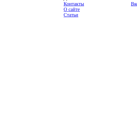
"Про-Рубин.ру",
Контакты
Вк
2013 год.
О сайте
Статьи