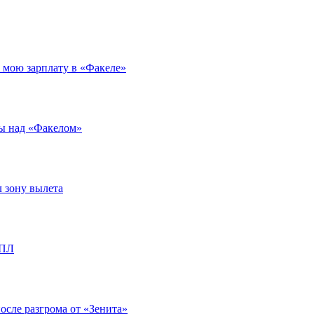
л мою зарплату в «Факеле»
ды над «Факелом»
л зону вылета
РПЛ
после разгрома от «Зенита»