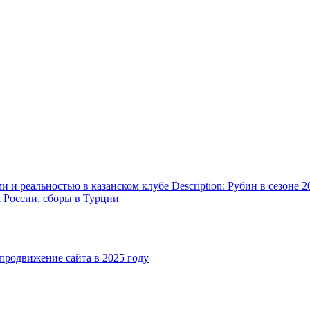
и реальностью в казанском клубе Description: Рубин в сезоне 2
а России, сборы в Турции
родвижение сайта в 2025 году