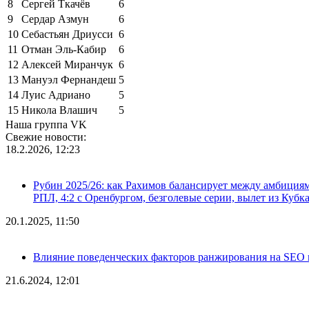
8
Сергей Ткачёв
6
9
Сердар Азмун
6
10
Себастьян Дриусси
6
11
Отман Эль-Кабир
6
12
Алексей Миранчук
6
13
Мануэл Фернандеш
5
14
Луис Адриано
5
15
Никола Влашич
5
Наша группа VK
Свежие новости:
18.2.2026, 12:23
Рубин 2025/26: как Рахимов балансирует между амбициями 
РПЛ, 4:2 с Оренбургом, безголевые серии, вылет из Кубк
20.1.2025, 11:50
Влияние поведенческих факторов ранжирования на SEO п
21.6.2024, 12:01