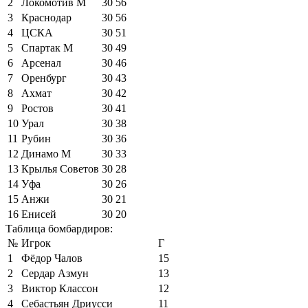
2
Локомотив М
30
56
3
Краснодар
30
56
4
ЦСКА
30
51
5
Спартак М
30
49
6
Арсенал
30
46
7
Оренбург
30
43
8
Ахмат
30
42
9
Ростов
30
41
10
Урал
30
38
11
Рубин
30
36
12
Динамо М
30
33
13
Крылья Советов
30
28
14
Уфа
30
26
15
Анжи
30
21
16
Енисей
30
20
Таблица бомбардиров:
№
Игрок
Г
1
Фёдор Чалов
15
2
Сердар Азмун
13
3
Виктор Классон
12
4
Себастьян Дриусси
11