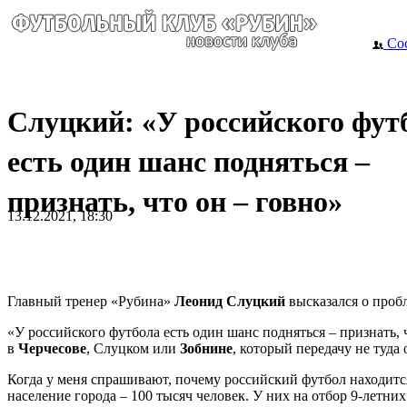
Сос
Слуцкий: «У российского фут
есть один шанс подняться –
признать, что он – говно»
13.12.2021, 18:30
Главный тренер «Рубина»
Леонид Слуцкий
высказался о проб
«У российского футбола есть один шанс подняться – признать, 
в
Черчесове
, Слуцком или
Зобнине
, который передачу не туда 
Когда у меня спрашивают, почему российский футбол находится
население города – 100 тысяч человек. У них на отбор 9-летни