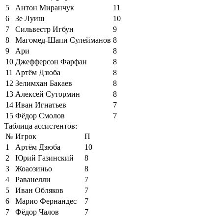
5
Антон Миранчук
11
6
Зе Луиш
10
7
Сильвестр Игбун
9
8
Магомед-Шапи Сулейманов
8
9
Ари
8
10
Джефферсон Фарфан
8
11
Артём Дзюба
8
12
Зелимхан Бакаев
8
13
Алексей Сутормин
8
14
Иван Игнатьев
7
15
Фёдор Смолов
7
Таблица ассистентов:
№
Игрок
П
1
Артём Дзюба
10
2
Юрий Газинский
8
3
Жоаозиньо
8
4
Раванелли
7
5
Иван Обляков
7
6
Марио Фернандес
7
7
Фёдор Чалов
7