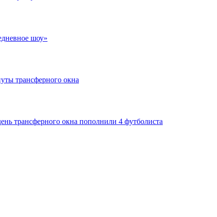
едневное шоу»
нуты трансферного окна
день трансферного окна пополнили 4 футболиста