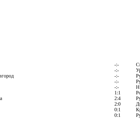
-:-
С
-:-
У
вгород
-:-
Р
-:-
Р
-:-
Н
1:1
Р
а
2:4
Р
2:0
Д
0:1
К
0:1
Р