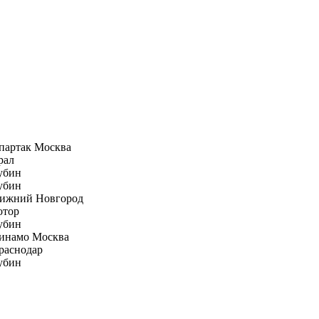
партак Москва
рал
убин
убин
ижний Новгород
отор
убин
инамо Москва
раснодар
убин