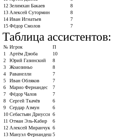
12
Зелимхан Бакаев
8
13
Алексей Сутормин
8
14
Иван Игнатьев
7
15
Фёдор Смолов
7
Таблица ассистентов:
№
Игрок
П
1
Артём Дзюба
10
2
Юрий Газинский
8
3
Жоаозиньо
8
4
Раванелли
7
5
Иван Обляков
7
6
Марио Фернандес
7
7
Фёдор Чалов
7
8
Сергей Ткачёв
6
9
Сердар Азмун
6
10
Себастьян Дриусси
6
11
Отман Эль-Кабир
6
12
Алексей Миранчук
6
13
Мануэл Фернандеш
5