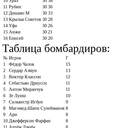
10
Урал
30
38
11
Рубин
30
36
12
Динамо М
30
33
13
Крылья Советов
30
28
14
Уфа
30
26
15
Анжи
30
21
16
Енисей
30
20
Таблица бомбардиров:
№
Игрок
Г
1
Фёдор Чалов
15
2
Сердар Азмун
13
3
Виктор Классон
12
4
Себастьян Дриусси
11
5
Антон Миранчук
11
6
Зе Луиш
10
7
Сильвестр Игбун
9
8
Магомед-Шапи Сулейманов
8
9
Ари
8
10
Джефферсон Фарфан
8
11
Артём Дзюба
8