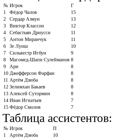
№
Игрок
Г
1
Фёдор Чалов
15
2
Сердар Азмун
13
3
Виктор Классон
12
4
Себастьян Дриусси
11
5
Антон Миранчук
11
6
Зе Луиш
10
7
Сильвестр Игбун
9
8
Магомед-Шапи Сулейманов
8
9
Ари
8
10
Джефферсон Фарфан
8
11
Артём Дзюба
8
12
Зелимхан Бакаев
8
13
Алексей Сутормин
8
14
Иван Игнатьев
7
15
Фёдор Смолов
7
Таблица ассистентов:
№
Игрок
П
1
Артём Дзюба
10