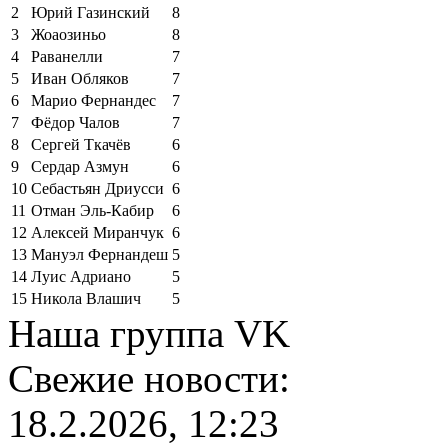
2
Юрий Газинский
8
3
Жоаозиньо
8
4
Раванелли
7
5
Иван Обляков
7
6
Марио Фернандес
7
7
Фёдор Чалов
7
8
Сергей Ткачёв
6
9
Сердар Азмун
6
10
Себастьян Дриусси
6
11
Отман Эль-Кабир
6
12
Алексей Миранчук
6
13
Мануэл Фернандеш
5
14
Луис Адриано
5
15
Никола Влашич
5
Наша группа VK
Свежие новости:
18.2.2026, 12:23