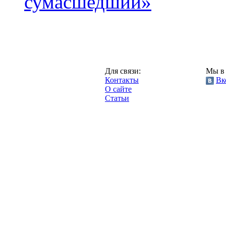
сумасшедший»
Казань,
Для связи:
Мы в 
"Про-Рубин.ру",
Контакты
Вк
2013 год.
О сайте
Статьи