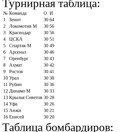
Турнирная таблица:
№
Команда
О
И
1
Зенит
30
64
2
Локомотив М
30
56
3
Краснодар
30
56
4
ЦСКА
30
51
5
Спартак М
30
49
6
Арсенал
30
46
7
Оренбург
30
43
8
Ахмат
30
42
9
Ростов
30
41
10
Урал
30
38
11
Рубин
30
36
12
Динамо М
30
33
13
Крылья Советов
30
28
14
Уфа
30
26
15
Анжи
30
21
16
Енисей
30
20
Таблица бомбардиров: