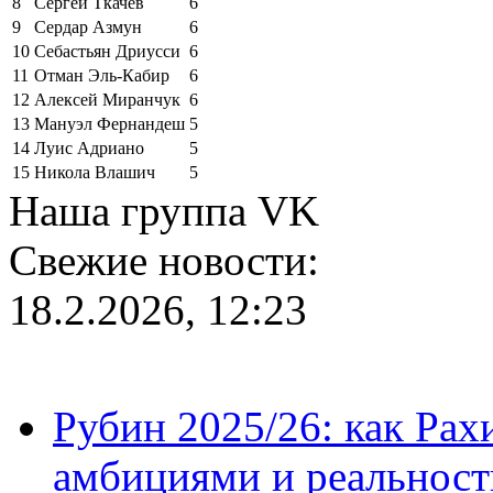
8
Сергей Ткачёв
6
9
Сердар Азмун
6
10
Себастьян Дриусси
6
11
Отман Эль-Кабир
6
12
Алексей Миранчук
6
13
Мануэл Фернандеш
5
14
Луис Адриано
5
15
Никола Влашич
5
Наша группа VK
Свежие новости:
18.2.2026, 12:23
Рубин 2025/26: как Ра
амбициями и реальност