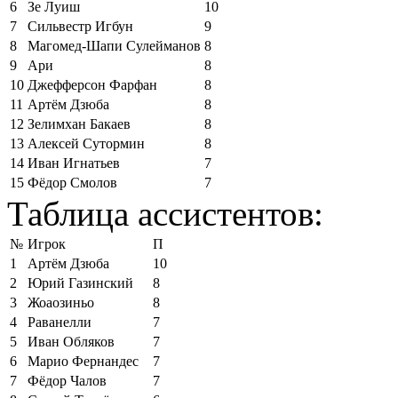
6
Зе Луиш
10
7
Сильвестр Игбун
9
8
Магомед-Шапи Сулейманов
8
9
Ари
8
10
Джефферсон Фарфан
8
11
Артём Дзюба
8
12
Зелимхан Бакаев
8
13
Алексей Сутормин
8
14
Иван Игнатьев
7
15
Фёдор Смолов
7
Таблица ассистентов:
№
Игрок
П
1
Артём Дзюба
10
2
Юрий Газинский
8
3
Жоаозиньо
8
4
Раванелли
7
5
Иван Обляков
7
6
Марио Фернандес
7
7
Фёдор Чалов
7