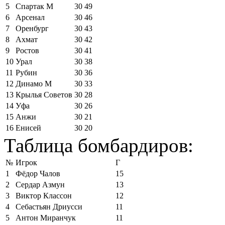
5
Спартак М
30
49
6
Арсенал
30
46
7
Оренбург
30
43
8
Ахмат
30
42
9
Ростов
30
41
10
Урал
30
38
11
Рубин
30
36
12
Динамо М
30
33
13
Крылья Советов
30
28
14
Уфа
30
26
15
Анжи
30
21
16
Енисей
30
20
Таблица бомбардиров:
№
Игрок
Г
1
Фёдор Чалов
15
2
Сердар Азмун
13
3
Виктор Классон
12
4
Себастьян Дриусси
11
5
Антон Миранчук
11