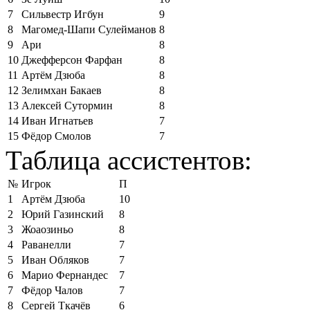
7
Сильвестр Игбун
9
8
Магомед-Шапи Сулейманов
8
9
Ари
8
10
Джефферсон Фарфан
8
11
Артём Дзюба
8
12
Зелимхан Бакаев
8
13
Алексей Сутормин
8
14
Иван Игнатьев
7
15
Фёдор Смолов
7
Таблица ассистентов:
№
Игрок
П
1
Артём Дзюба
10
2
Юрий Газинский
8
3
Жоаозиньо
8
4
Раванелли
7
5
Иван Обляков
7
6
Марио Фернандес
7
7
Фёдор Чалов
7
8
Сергей Ткачёв
6