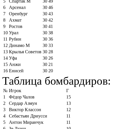
5
Спартак М
30
49
6
Арсенал
30
46
7
Оренбург
30
43
8
Ахмат
30
42
9
Ростов
30
41
10
Урал
30
38
11
Рубин
30
36
12
Динамо М
30
33
13
Крылья Советов
30
28
14
Уфа
30
26
15
Анжи
30
21
16
Енисей
30
20
Таблица бомбардиров:
№
Игрок
Г
1
Фёдор Чалов
15
2
Сердар Азмун
13
3
Виктор Классон
12
4
Себастьян Дриусси
11
5
Антон Миранчук
11
6
Зе Луиш
10