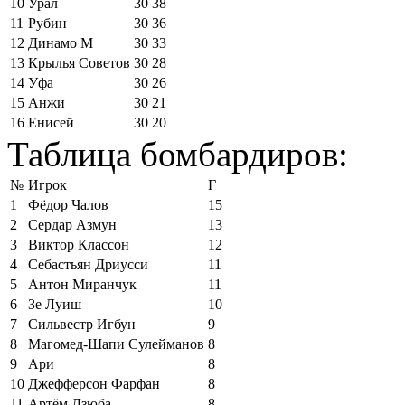
10
Урал
30
38
11
Рубин
30
36
12
Динамо М
30
33
13
Крылья Советов
30
28
14
Уфа
30
26
15
Анжи
30
21
16
Енисей
30
20
Таблица бомбардиров:
№
Игрок
Г
1
Фёдор Чалов
15
2
Сердар Азмун
13
3
Виктор Классон
12
4
Себастьян Дриусси
11
5
Антон Миранчук
11
6
Зе Луиш
10
7
Сильвестр Игбун
9
8
Магомед-Шапи Сулейманов
8
9
Ари
8
10
Джефферсон Фарфан
8
11
Артём Дзюба
8