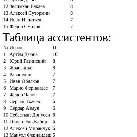
12
Зелимхан Бакаев
8
13
Алексей Сутормин
8
14
Иван Игнатьев
7
15
Фёдор Смолов
7
Таблица ассистентов:
№
Игрок
П
1
Артём Дзюба
10
2
Юрий Газинский
8
3
Жоаозиньо
8
4
Раванелли
7
5
Иван Обляков
7
6
Марио Фернандес
7
7
Фёдор Чалов
7
8
Сергей Ткачёв
6
9
Сердар Азмун
6
10
Себастьян Дриусси
6
11
Отман Эль-Кабир
6
12
Алексей Миранчук
6
13
Мануэл Фернандеш
5