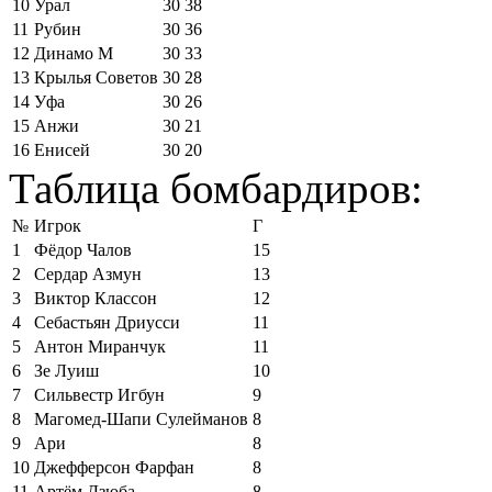
10
Урал
30
38
11
Рубин
30
36
12
Динамо М
30
33
13
Крылья Советов
30
28
14
Уфа
30
26
15
Анжи
30
21
16
Енисей
30
20
Таблица бомбардиров:
№
Игрок
Г
1
Фёдор Чалов
15
2
Сердар Азмун
13
3
Виктор Классон
12
4
Себастьян Дриусси
11
5
Антон Миранчук
11
6
Зе Луиш
10
7
Сильвестр Игбун
9
8
Магомед-Шапи Сулейманов
8
9
Ари
8
10
Джефферсон Фарфан
8
11
Артём Дзюба
8