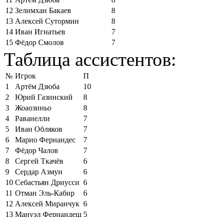
12
Зелимхан Бакаев
8
13
Алексей Сутормин
8
14
Иван Игнатьев
7
15
Фёдор Смолов
7
Таблица ассистентов:
№
Игрок
П
1
Артём Дзюба
10
2
Юрий Газинский
8
3
Жоаозиньо
8
4
Раванелли
7
5
Иван Обляков
7
6
Марио Фернандес
7
7
Фёдор Чалов
7
8
Сергей Ткачёв
6
9
Сердар Азмун
6
10
Себастьян Дриусси
6
11
Отман Эль-Кабир
6
12
Алексей Миранчук
6
13
Мануэл Фернандеш
5