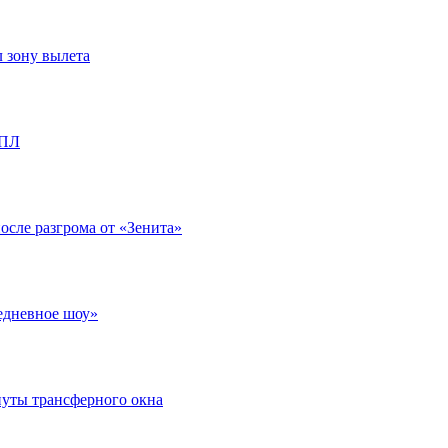
л зону вылета
РПЛ
после разгрома от «Зенита»
едневное шоу»
нуты трансферного окна