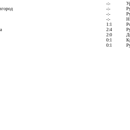
-:-
У
вгород
-:-
Р
-:-
Р
-:-
Н
1:1
Р
а
2:4
Р
2:0
Д
0:1
К
0:1
Р