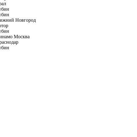
рал
убин
убин
ижний Новгород
отор
убин
инамо Москва
раснодар
убин