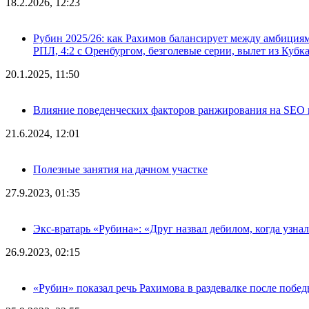
18.2.2026, 12:23
Рубин 2025/26: как Рахимов балансирует между амбициями 
РПЛ, 4:2 с Оренбургом, безголевые серии, вылет из Кубк
20.1.2025, 11:50
Влияние поведенческих факторов ранжирования на SEO п
21.6.2024, 12:01
Полезные занятия на дачном участке
27.9.2023, 01:35
Экс-вратарь «Рубина»: «Друг назвал дебилом, когда узна
26.9.2023, 02:15
«Рубин» показал речь Рахимова в раздевалке после побе