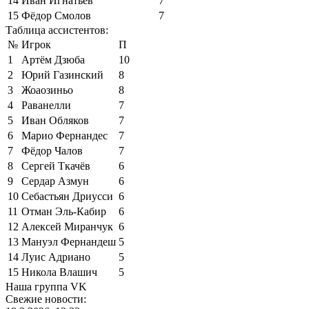
14
Иван Игнатьев
7
15
Фёдор Смолов
7
Таблица ассистентов:
№
Игрок
П
1
Артём Дзюба
10
2
Юрий Газинский
8
3
Жоаозиньо
8
4
Раванелли
7
5
Иван Обляков
7
6
Марио Фернандес
7
7
Фёдор Чалов
7
8
Сергей Ткачёв
6
9
Сердар Азмун
6
10
Себастьян Дриусси
6
11
Отман Эль-Кабир
6
12
Алексей Миранчук
6
13
Мануэл Фернандеш
5
14
Луис Адриано
5
15
Никола Влашич
5
Наша группа VK
Свежие новости: