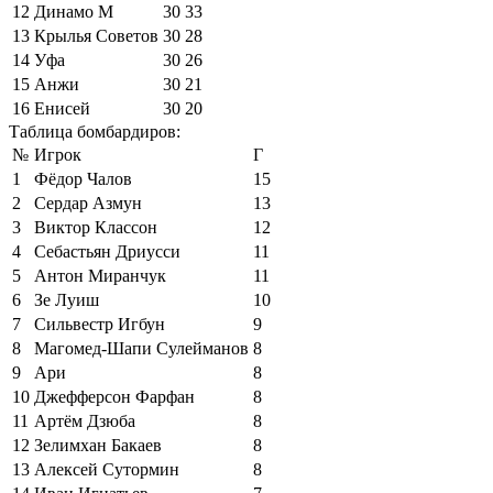
12
Динамо М
30
33
13
Крылья Советов
30
28
14
Уфа
30
26
15
Анжи
30
21
16
Енисей
30
20
Таблица бомбардиров:
№
Игрок
Г
1
Фёдор Чалов
15
2
Сердар Азмун
13
3
Виктор Классон
12
4
Себастьян Дриусси
11
5
Антон Миранчук
11
6
Зе Луиш
10
7
Сильвестр Игбун
9
8
Магомед-Шапи Сулейманов
8
9
Ари
8
10
Джефферсон Фарфан
8
11
Артём Дзюба
8
12
Зелимхан Бакаев
8
13
Алексей Сутормин
8