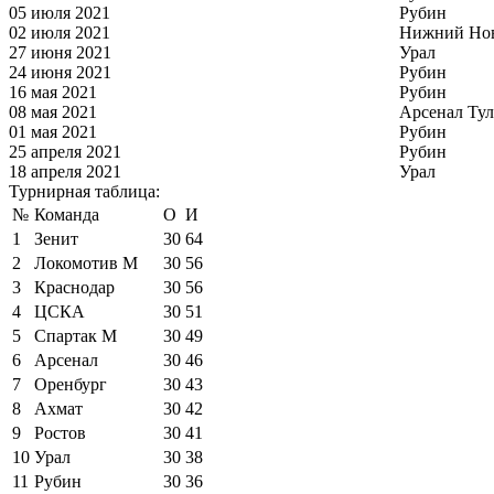
05 июля 2021
Рубин
02 июля 2021
Нижний Но
27 июня 2021
Урал
24 июня 2021
Рубин
16 мая 2021
Рубин
08 мая 2021
Арсенал Тул
01 мая 2021
Рубин
25 апреля 2021
Рубин
18 апреля 2021
Урал
Турнирная таблица:
№
Команда
О
И
1
Зенит
30
64
2
Локомотив М
30
56
3
Краснодар
30
56
4
ЦСКА
30
51
5
Спартак М
30
49
6
Арсенал
30
46
7
Оренбург
30
43
8
Ахмат
30
42
9
Ростов
30
41
10
Урал
30
38
11
Рубин
30
36