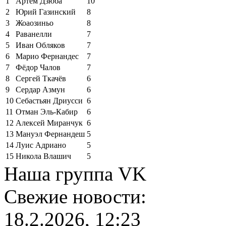
1
Артём Дзюба
10
2
Юрий Газинский
8
3
Жоаозиньо
8
4
Раванелли
7
5
Иван Обляков
7
6
Марио Фернандес
7
7
Фёдор Чалов
7
8
Сергей Ткачёв
6
9
Сердар Азмун
6
10
Себастьян Дриусси
6
11
Отман Эль-Кабир
6
12
Алексей Миранчук
6
13
Мануэл Фернандеш
5
14
Луис Адриано
5
15
Никола Влашич
5
Наша группа VK
Свежие новости:
18.2.2026, 12:23