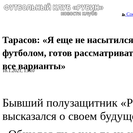
Сос
Тарасов: «Я еще не насытилс
футболом, готов рассматрива
все варианты»
18.1.2021, 13:10
Бывший полузащитник «
высказался о своем будущ