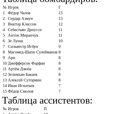
№
Игрок
Г
1
Фёдор Чалов
15
2
Сердар Азмун
13
3
Виктор Классон
12
4
Себастьян Дриусси
11
5
Антон Миранчук
11
6
Зе Луиш
10
7
Сильвестр Игбун
9
8
Магомед-Шапи Сулейманов
8
9
Ари
8
10
Джефферсон Фарфан
8
11
Артём Дзюба
8
12
Зелимхан Бакаев
8
13
Алексей Сутормин
8
14
Иван Игнатьев
7
15
Фёдор Смолов
7
Таблица ассистентов:
№
Игрок
П