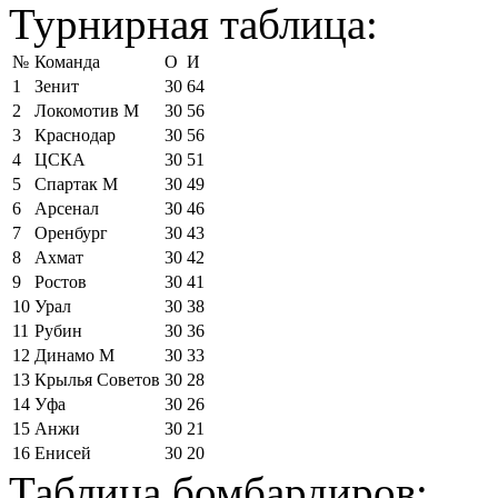
Турнирная таблица:
№
Команда
О
И
1
Зенит
30
64
2
Локомотив М
30
56
3
Краснодар
30
56
4
ЦСКА
30
51
5
Спартак М
30
49
6
Арсенал
30
46
7
Оренбург
30
43
8
Ахмат
30
42
9
Ростов
30
41
10
Урал
30
38
11
Рубин
30
36
12
Динамо М
30
33
13
Крылья Советов
30
28
14
Уфа
30
26
15
Анжи
30
21
16
Енисей
30
20
Таблица бомбардиров: