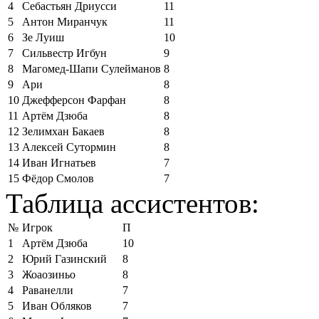
4
Себастьян Дриусси
11
5
Антон Миранчук
11
6
Зе Луиш
10
7
Сильвестр Игбун
9
8
Магомед-Шапи Сулейманов
8
9
Ари
8
10
Джефферсон Фарфан
8
11
Артём Дзюба
8
12
Зелимхан Бакаев
8
13
Алексей Сутормин
8
14
Иван Игнатьев
7
15
Фёдор Смолов
7
Таблица ассистентов:
№
Игрок
П
1
Артём Дзюба
10
2
Юрий Газинский
8
3
Жоаозиньо
8
4
Раванелли
7
5
Иван Обляков
7