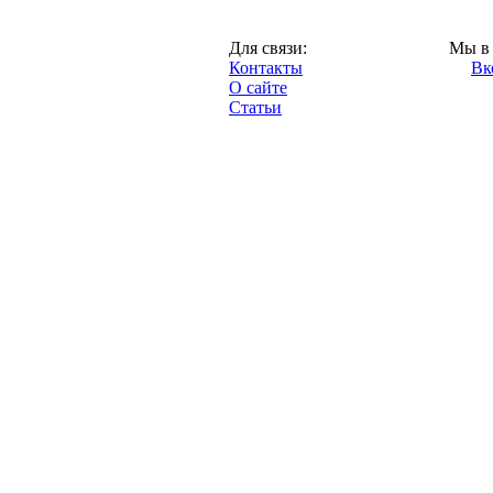
Казань,
Для связи:
Мы в 
"Про-Рубин.ру",
Контакты
Вк
2013 год.
О сайте
Статьи