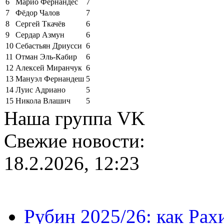
6
Марио Фернандес
7
7
Фёдор Чалов
7
8
Сергей Ткачёв
6
9
Сердар Азмун
6
10
Себастьян Дриусси
6
11
Отман Эль-Кабир
6
12
Алексей Миранчук
6
13
Мануэл Фернандеш
5
14
Луис Адриано
5
15
Никола Влашич
5
Наша группа VK
Свежие новости:
18.2.2026, 12:23
Рубин 2025/26: как Ра