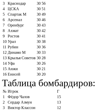
3
Краснодар
30
56
4
ЦСКА
30
51
5
Спартак М
30
49
6
Арсенал
30
46
7
Оренбург
30
43
8
Ахмат
30
42
9
Ростов
30
41
10
Урал
30
38
11
Рубин
30
36
12
Динамо М
30
33
13
Крылья Советов
30
28
14
Уфа
30
26
15
Анжи
30
21
16
Енисей
30
20
Таблица бомбардиров:
№
Игрок
Г
1
Фёдор Чалов
15
2
Сердар Азмун
13
3
Виктор Классон
12