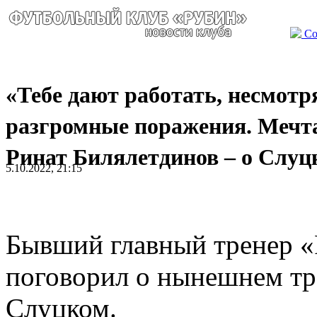
Со
«Тебе дают работать, несмотр
разгромные поражения. Мечт
Ринат Билялетдинов – о Слуц
5.10.2022, 21:15
Бывший главный тренер «
поговорил о нынешнем тр
Слуцком.