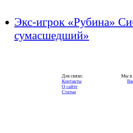
Экс-игрок «Рубина» Сиб
сумасшедший»
Казань,
Для связи:
Мы в 
"Про-Рубин.ру",
Контакты
Вк
2013 год.
О сайте
Статьи