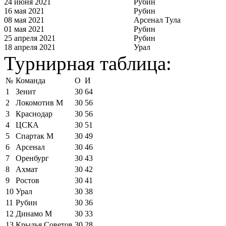
24 июня 2021
Рубин
16 мая 2021
Рубин
08 мая 2021
Арсенал Тула
01 мая 2021
Рубин
25 апреля 2021
Рубин
18 апреля 2021
Урал
Турнирная таблица:
№
Команда
О
И
1
Зенит
30
64
2
Локомотив М
30
56
3
Краснодар
30
56
4
ЦСКА
30
51
5
Спартак М
30
49
6
Арсенал
30
46
7
Оренбург
30
43
8
Ахмат
30
42
9
Ростов
30
41
10
Урал
30
38
11
Рубин
30
36
12
Динамо М
30
33
13
Крылья Советов
30
28