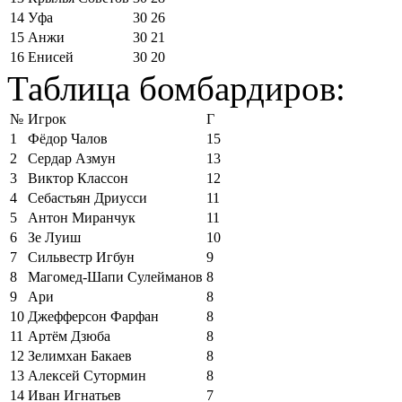
14
Уфа
30
26
15
Анжи
30
21
16
Енисей
30
20
Таблица бомбардиров:
№
Игрок
Г
1
Фёдор Чалов
15
2
Сердар Азмун
13
3
Виктор Классон
12
4
Себастьян Дриусси
11
5
Антон Миранчук
11
6
Зе Луиш
10
7
Сильвестр Игбун
9
8
Магомед-Шапи Сулейманов
8
9
Ари
8
10
Джефферсон Фарфан
8
11
Артём Дзюба
8
12
Зелимхан Бакаев
8
13
Алексей Сутормин
8
14
Иван Игнатьев
7