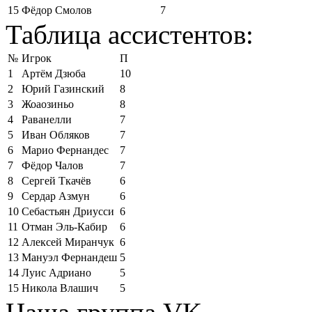
15
Фёдор Смолов
7
Таблица ассистентов:
№
Игрок
П
1
Артём Дзюба
10
2
Юрий Газинский
8
3
Жоаозиньо
8
4
Раванелли
7
5
Иван Обляков
7
6
Марио Фернандес
7
7
Фёдор Чалов
7
8
Сергей Ткачёв
6
9
Сердар Азмун
6
10
Себастьян Дриусси
6
11
Отман Эль-Кабир
6
12
Алексей Миранчук
6
13
Мануэл Фернандеш
5
14
Луис Адриано
5
15
Никола Влашич
5