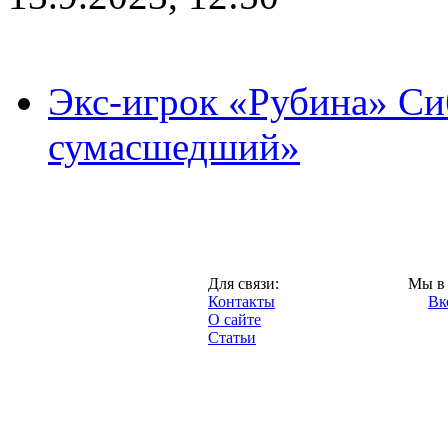
Экс-игрок «Рубина» Сиб
сумасшедший»
Казань,
Для связи:
Мы в 
"Про-Рубин.ру",
Контакты
Вк
2013 год.
О сайте
Статьи