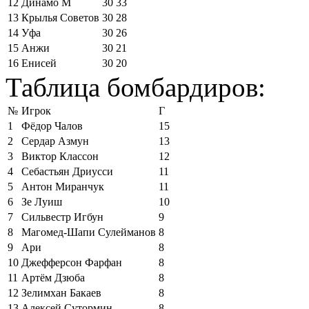
12
Динамо М
30
33
13
Крылья Советов
30
28
14
Уфа
30
26
15
Анжи
30
21
16
Енисей
30
20
Таблица бомбардиров:
№
Игрок
Г
1
Фёдор Чалов
15
2
Сердар Азмун
13
3
Виктор Классон
12
4
Себастьян Дриусси
11
5
Антон Миранчук
11
6
Зе Луиш
10
7
Сильвестр Игбун
9
8
Магомед-Шапи Сулейманов
8
9
Ари
8
10
Джефферсон Фарфан
8
11
Артём Дзюба
8
12
Зелимхан Бакаев
8
13
Алексей Сутормин
8