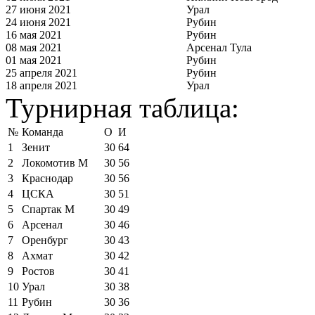
27 июня 2021
Урал
24 июня 2021
Рубин
16 мая 2021
Рубин
08 мая 2021
Арсенал Тула
01 мая 2021
Рубин
25 апреля 2021
Рубин
18 апреля 2021
Урал
Турнирная таблица:
№
Команда
О
И
1
Зенит
30
64
2
Локомотив М
30
56
3
Краснодар
30
56
4
ЦСКА
30
51
5
Спартак М
30
49
6
Арсенал
30
46
7
Оренбург
30
43
8
Ахмат
30
42
9
Ростов
30
41
10
Урал
30
38
11
Рубин
30
36