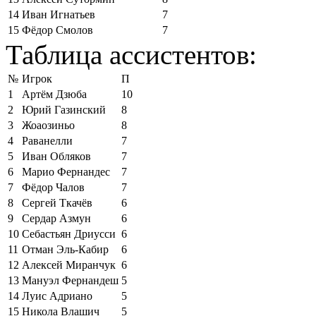
14
Иван Игнатьев
7
15
Фёдор Смолов
7
Таблица ассистентов:
№
Игрок
П
1
Артём Дзюба
10
2
Юрий Газинский
8
3
Жоаозиньо
8
4
Раванелли
7
5
Иван Обляков
7
6
Марио Фернандес
7
7
Фёдор Чалов
7
8
Сергей Ткачёв
6
9
Сердар Азмун
6
10
Себастьян Дриусси
6
11
Отман Эль-Кабир
6
12
Алексей Миранчук
6
13
Мануэл Фернандеш
5
14
Луис Адриано
5
15
Никола Влашич
5