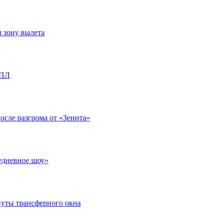
л зону вылета
РПЛ
после разгрома от «Зенита»
едневное шоу»
нуты трансферного окна