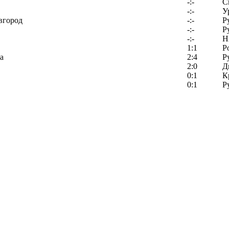
-:-
С
-:-
У
вгород
-:-
Р
-:-
Р
-:-
Н
1:1
Р
а
2:4
Р
2:0
Д
0:1
К
0:1
Р