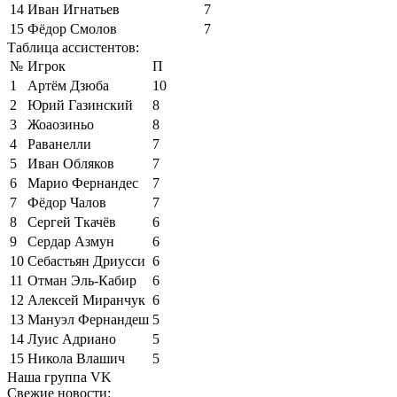
14
Иван Игнатьев
7
15
Фёдор Смолов
7
Таблица ассистентов:
№
Игрок
П
1
Артём Дзюба
10
2
Юрий Газинский
8
3
Жоаозиньо
8
4
Раванелли
7
5
Иван Обляков
7
6
Марио Фернандес
7
7
Фёдор Чалов
7
8
Сергей Ткачёв
6
9
Сердар Азмун
6
10
Себастьян Дриусси
6
11
Отман Эль-Кабир
6
12
Алексей Миранчук
6
13
Мануэл Фернандеш
5
14
Луис Адриано
5
15
Никола Влашич
5
Наша группа VK
Свежие новости: