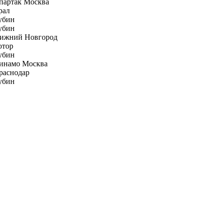
партак Москва
рал
убин
убин
ижний Новгород
отор
убин
инамо Москва
раснодар
убин