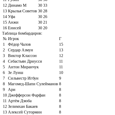
12
Динамо М
30
33
13
Крылья Советов
30
28
14
Уфа
30
26
15
Анжи
30
21
16
Енисей
30
20
Таблица бомбардиров:
№
Игрок
Г
1
Фёдор Чалов
15
2
Сердар Азмун
13
3
Виктор Классон
12
4
Себастьян Дриусси
11
5
Антон Миранчук
11
6
Зе Луиш
10
7
Сильвестр Игбун
9
8
Магомед-Шапи Сулейманов
8
9
Ари
8
10
Джефферсон Фарфан
8
11
Артём Дзюба
8
12
Зелимхан Бакаев
8
13
Алексей Сутормин
8