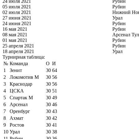
24 июля 2021
Рубин
05 июля 2021
Рубин
02 июля 2021
Нижний Но
27 июня 2021
Урал
24 июня 2021
Рубин
16 мая 2021
Рубин
08 мая 2021
Арсенал Тул
01 мая 2021
Рубин
25 апреля 2021
Рубин
18 апреля 2021
Урал
Турнирная таблица:
№
Команда
О
И
1
Зенит
30
64
2
Локомотив М
30
56
3
Краснодар
30
56
4
ЦСКА
30
51
5
Спартак М
30
49
6
Арсенал
30
46
7
Оренбург
30
43
8
Ахмат
30
42
9
Ростов
30
41
10
Урал
30
38
11
Рубин
30
36