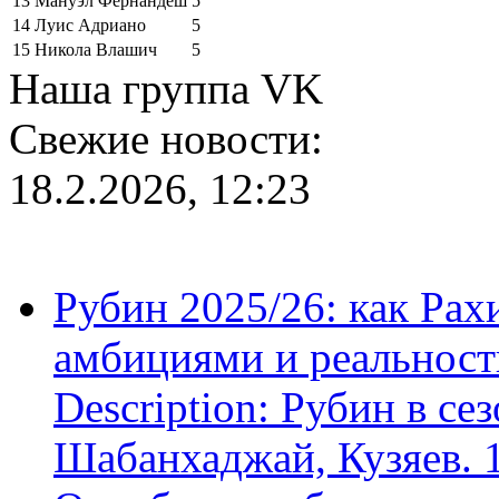
13
Мануэл Фернандеш
5
14
Луис Адриано
5
15
Никола Влашич
5
Наша группа VK
Свежие новости:
18.2.2026, 12:23
Рубин 2025/26: как Ра
амбициями и реальност
Description: Рубин в се
Шабанхаджай, Кузяев. 1