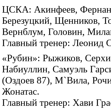
ЦСКА: Акинфеев, Фернанд
Березуцкий, Щенников, То
Вернблум, Головин, Милан
Главный тренер: Леонид 
«Рубин»: Рыжиков, Серхи
Набиуллин, Самуэль Гарси
(Оздоев 87), М`Вила, Роч
Жонатас.
Главный тренер: Хави Гра