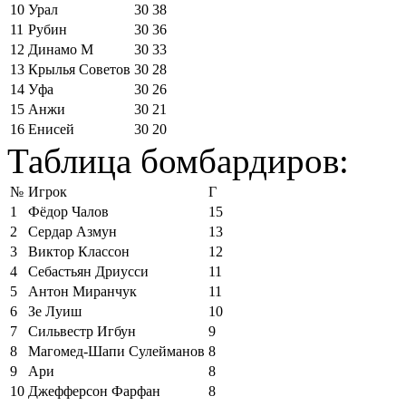
10
Урал
30
38
11
Рубин
30
36
12
Динамо М
30
33
13
Крылья Советов
30
28
14
Уфа
30
26
15
Анжи
30
21
16
Енисей
30
20
Таблица бомбардиров:
№
Игрок
Г
1
Фёдор Чалов
15
2
Сердар Азмун
13
3
Виктор Классон
12
4
Себастьян Дриусси
11
5
Антон Миранчук
11
6
Зе Луиш
10
7
Сильвестр Игбун
9
8
Магомед-Шапи Сулейманов
8
9
Ари
8
10
Джефферсон Фарфан
8