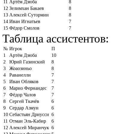
11
Артём Дзюба
8
12
Зелимхан Бакаев
8
13
Алексей Сутормин
8
14
Иван Игнатьев
7
15
Фёдор Смолов
7
Таблица ассистентов:
№
Игрок
П
1
Артём Дзюба
10
2
Юрий Газинский
8
3
Жоаозиньо
8
4
Раванелли
7
5
Иван Обляков
7
6
Марио Фернандес
7
7
Фёдор Чалов
7
8
Сергей Ткачёв
6
9
Сердар Азмун
6
10
Себастьян Дриусси
6
11
Отман Эль-Кабир
6
12
Алексей Миранчук
6