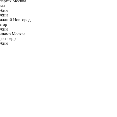
партак Москва
рал
убин
убин
ижний Новгород
отор
убин
инамо Москва
раснодар
убин