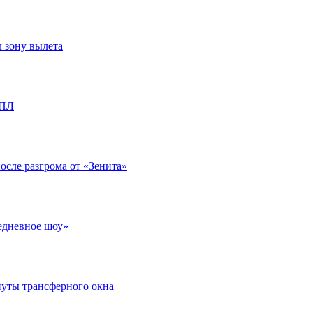
л зону вылета
РПЛ
после разгрома от «Зенита»
едневное шоу»
нуты трансферного окна