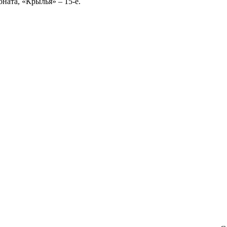
ната, «Крылья» – 15-е.