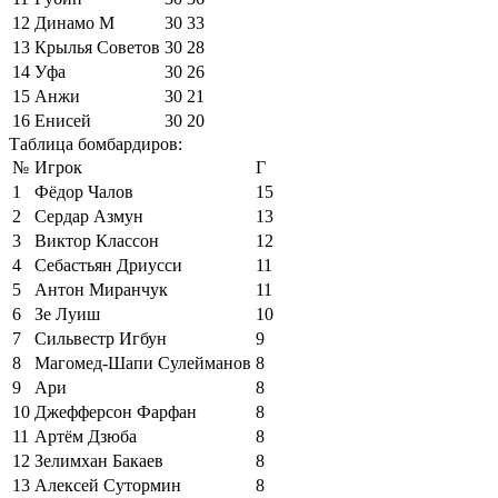
12
Динамо М
30
33
13
Крылья Советов
30
28
14
Уфа
30
26
15
Анжи
30
21
16
Енисей
30
20
Таблица бомбардиров:
№
Игрок
Г
1
Фёдор Чалов
15
2
Сердар Азмун
13
3
Виктор Классон
12
4
Себастьян Дриусси
11
5
Антон Миранчук
11
6
Зе Луиш
10
7
Сильвестр Игбун
9
8
Магомед-Шапи Сулейманов
8
9
Ари
8
10
Джефферсон Фарфан
8
11
Артём Дзюба
8
12
Зелимхан Бакаев
8
13
Алексей Сутормин
8