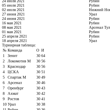
24 июля 2021
Рубин
05 июля 2021
Рубин
02 июля 2021
Нижний Но
27 июня 2021
Урал
24 июня 2021
Рубин
16 мая 2021
Рубин
08 мая 2021
Арсенал Тул
01 мая 2021
Рубин
25 апреля 2021
Рубин
18 апреля 2021
Урал
Турнирная таблица:
№
Команда
О
И
1
Зенит
30
64
2
Локомотив М
30
56
3
Краснодар
30
56
4
ЦСКА
30
51
5
Спартак М
30
49
6
Арсенал
30
46
7
Оренбург
30
43
8
Ахмат
30
42
9
Ростов
30
41
10
Урал
30
38
11
Рубин
30
36