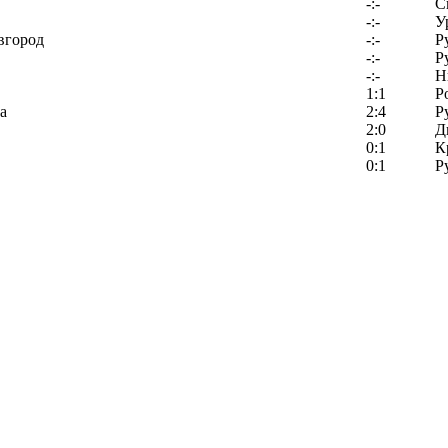
-:-
С
-:-
У
вгород
-:-
Р
-:-
Р
-:-
Н
1:1
Р
а
2:4
Р
2:0
Д
0:1
К
0:1
Р