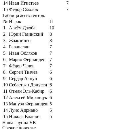
14
Иван Игнатьев
7
15
Фёдор Смолов
7
Таблица ассистентов:
№
Игрок
П
1
Артём Дзюба
10
2
Юрий Газинский
8
3
Жоаозиньо
8
4
Раванелли
7
5
Иван Обляков
7
6
Марио Фернандес
7
7
Фёдор Чалов
7
8
Сергей Ткачёв
6
9
Сердар Азмун
6
10
Себастьян Дриусси
6
11
Отман Эль-Кабир
6
12
Алексей Миранчук
6
13
Мануэл Фернандеш
5
14
Луис Адриано
5
15
Никола Влашич
5
Наша группа VK
Свежие новости: