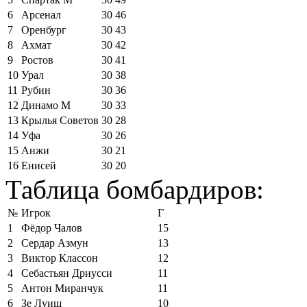
6
Арсенал
30
46
7
Оренбург
30
43
8
Ахмат
30
42
9
Ростов
30
41
10
Урал
30
38
11
Рубин
30
36
12
Динамо М
30
33
13
Крылья Советов
30
28
14
Уфа
30
26
15
Анжи
30
21
16
Енисей
30
20
Таблица бомбардиров:
№
Игрок
Г
1
Фёдор Чалов
15
2
Сердар Азмун
13
3
Виктор Классон
12
4
Себастьян Дриусси
11
5
Антон Миранчук
11
6
Зе Луиш
10