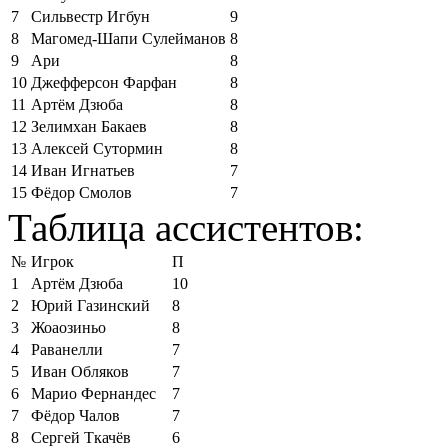
7
Сильвестр Игбун
9
8
Магомед-Шапи Сулейманов
8
9
Ари
8
10
Джефферсон Фарфан
8
11
Артём Дзюба
8
12
Зелимхан Бакаев
8
13
Алексей Сутормин
8
14
Иван Игнатьев
7
15
Фёдор Смолов
7
Таблица ассистентов:
№
Игрок
П
1
Артём Дзюба
10
2
Юрий Газинский
8
3
Жоаозиньо
8
4
Раванелли
7
5
Иван Обляков
7
6
Марио Фернандес
7
7
Фёдор Чалов
7
8
Сергей Ткачёв
6