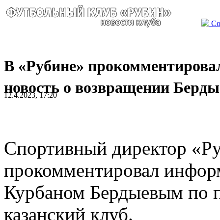
Со
В «Рубине» прокомментирова
новость о возвращении Берды
12.4.2023, 17:20
Спортивный директор «Р
прокомментировал информ
Курбаном Бердыевым по п
казанский клуб.