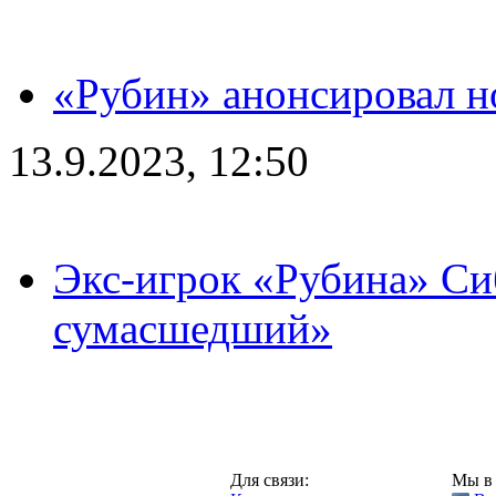
«Рубин» анонсировал н
13.9.2023, 12:50
Экс-игрок «Рубина» Сиб
сумасшедший»
Казань,
Для связи:
Мы в 
"Про-Рубин.ру",