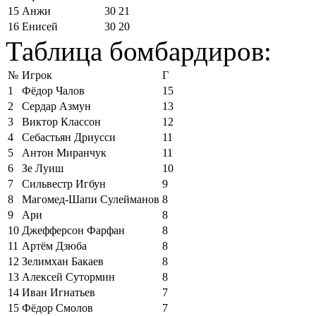
15
Анжи
30
21
16
Енисей
30
20
Таблица бомбардиров:
№
Игрок
Г
1
Фёдор Чалов
15
2
Сердар Азмун
13
3
Виктор Классон
12
4
Себастьян Дриусси
11
5
Антон Миранчук
11
6
Зе Луиш
10
7
Сильвестр Игбун
9
8
Магомед-Шапи Сулейманов
8
9
Ари
8
10
Джефферсон Фарфан
8
11
Артём Дзюба
8
12
Зелимхан Бакаев
8
13
Алексей Сутормин
8
14
Иван Игнатьев
7
15
Фёдор Смолов
7