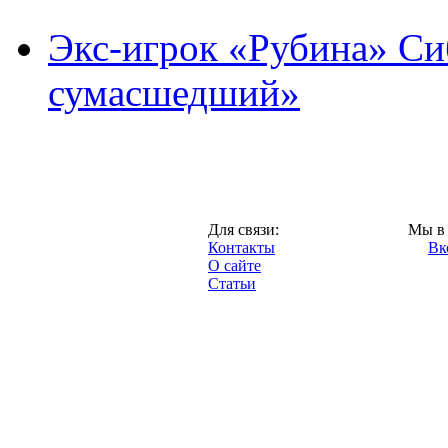
Экс-игрок «Рубина» Сиб
сумасшедший»
Казань,
Для связи:
Мы в 
"Про-Рубин.ру",
Контакты
Вк
2013 год.
О сайте
Статьи