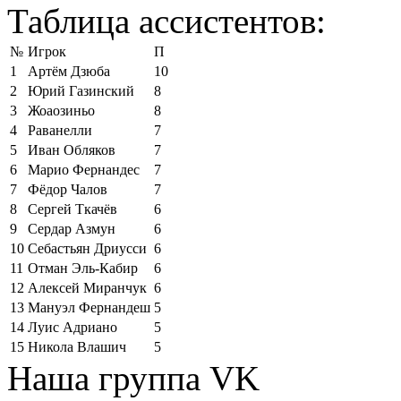
Таблица ассистентов:
№
Игрок
П
1
Артём Дзюба
10
2
Юрий Газинский
8
3
Жоаозиньо
8
4
Раванелли
7
5
Иван Обляков
7
6
Марио Фернандес
7
7
Фёдор Чалов
7
8
Сергей Ткачёв
6
9
Сердар Азмун
6
10
Себастьян Дриусси
6
11
Отман Эль-Кабир
6
12
Алексей Миранчук
6
13
Мануэл Фернандеш
5
14
Луис Адриано
5
15
Никола Влашич
5
Наша группа VK