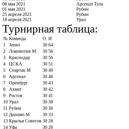
08 мая 2021
Арсенал Тула
01 мая 2021
Рубин
25 апреля 2021
Рубин
18 апреля 2021
Урал
Турнирная таблица:
№
Команда
О
И
1
Зенит
30
64
2
Локомотив М
30
56
3
Краснодар
30
56
4
ЦСКА
30
51
5
Спартак М
30
49
6
Арсенал
30
46
7
Оренбург
30
43
8
Ахмат
30
42
9
Ростов
30
41
10
Урал
30
38
11
Рубин
30
36
12
Динамо М
30
33
13
Крылья Советов
30
28
14
Уфа
30
26