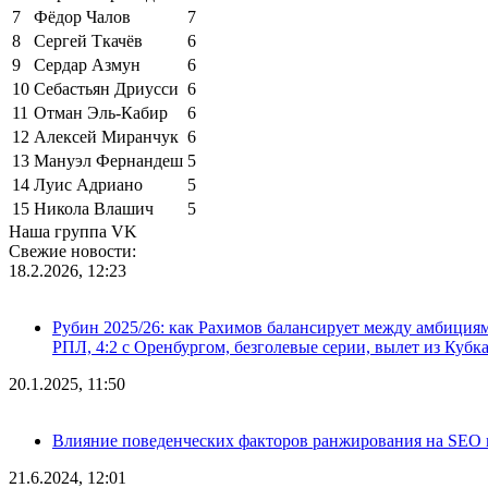
7
Фёдор Чалов
7
8
Сергей Ткачёв
6
9
Сердар Азмун
6
10
Себастьян Дриусси
6
11
Отман Эль-Кабир
6
12
Алексей Миранчук
6
13
Мануэл Фернандеш
5
14
Луис Адриано
5
15
Никола Влашич
5
Наша группа VK
Свежие новости:
18.2.2026, 12:23
Рубин 2025/26: как Рахимов балансирует между амбициями 
РПЛ, 4:2 с Оренбургом, безголевые серии, вылет из Кубк
20.1.2025, 11:50
Влияние поведенческих факторов ранжирования на SEO п
21.6.2024, 12:01