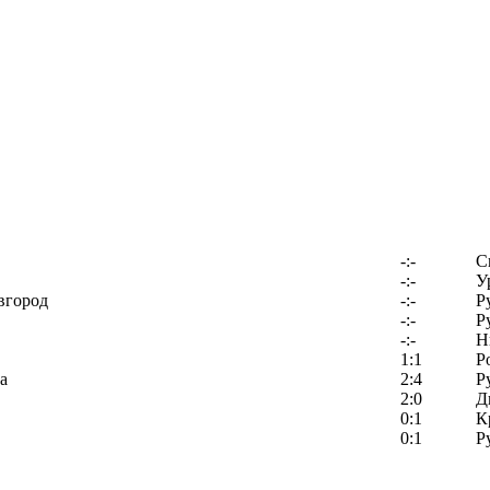
-:-
С
-:-
У
вгород
-:-
Р
-:-
Р
-:-
Н
1:1
Р
а
2:4
Р
2:0
Д
0:1
К
0:1
Р