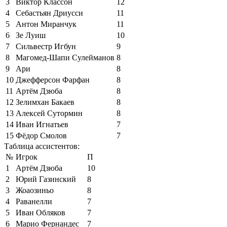
3
Виктор Классон
12
4
Себастьян Дриусси
11
5
Антон Миранчук
11
6
Зе Луиш
10
7
Сильвестр Игбун
9
8
Магомед-Шапи Сулейманов
8
9
Ари
8
10
Джефферсон Фарфан
8
11
Артём Дзюба
8
12
Зелимхан Бакаев
8
13
Алексей Сутормин
8
14
Иван Игнатьев
7
15
Фёдор Смолов
7
Таблица ассистентов:
№
Игрок
П
1
Артём Дзюба
10
2
Юрий Газинский
8
3
Жоаозиньо
8
4
Раванелли
7
5
Иван Обляков
7
6
Марио Фернандес
7