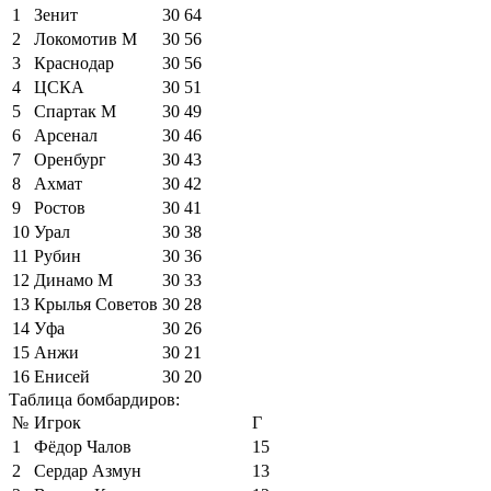
1
Зенит
30
64
2
Локомотив М
30
56
3
Краснодар
30
56
4
ЦСКА
30
51
5
Спартак М
30
49
6
Арсенал
30
46
7
Оренбург
30
43
8
Ахмат
30
42
9
Ростов
30
41
10
Урал
30
38
11
Рубин
30
36
12
Динамо М
30
33
13
Крылья Советов
30
28
14
Уфа
30
26
15
Анжи
30
21
16
Енисей
30
20
Таблица бомбардиров:
№
Игрок
Г
1
Фёдор Чалов
15
2
Сердар Азмун
13