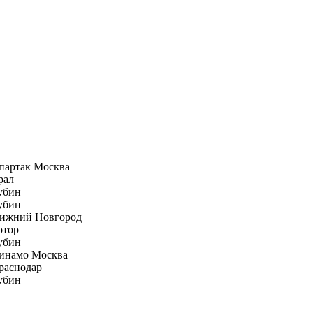
партак Москва
рал
убин
убин
ижний Новгород
отор
убин
инамо Москва
раснодар
убин