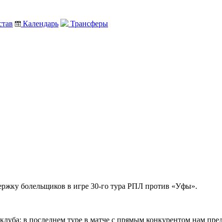
тав
Календарь
Трансферы
»
ржку болельщиков в игре 30-го тура РПЛ против «Уфы».
луба: в последнем туре в матче с прямым конкурентом нам предс