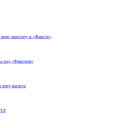
л мою зарплату в «Факеле»
ды над «Факелом»
л зону вылета
РПЛ