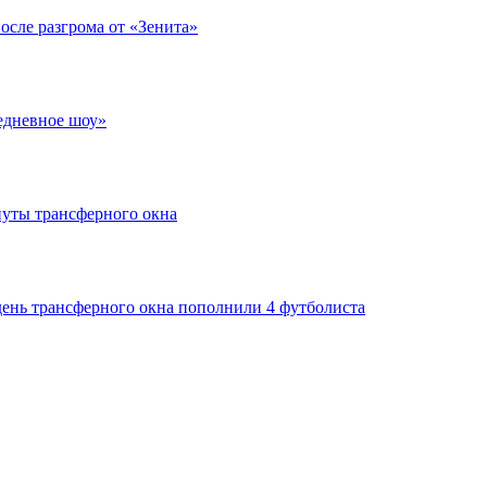
после разгрома от «Зенита»
едневное шоу»
нуты трансферного окна
день трансферного окна пополнили 4 футболиста